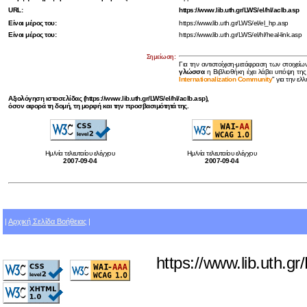
URL:
https://www.lib.uth.gr/LWS/el/hl/aclb.asp
Είναι μέρος του:
https://www.lib.uth.gr/LWS/el/el_hp.asp
Είναι μέρος του:
https://www.lib.uth.gr/LWS/el/hl/heal-link.asp
Σημείωση:
Για την αντιστοίχιση-μετάφραση των στοιχείω
γλώσσα
η Βιβλιοθήκη έχει λάβει υπόψη της
Internationalization Community
" για την ελ
Αξιολόγηση ιστοσελίδας (https://www.lib.uth.gr/LWS/el/hl/aclb.asp),
όσον αφορά τη δομή, τη μορφή και την προσβασιμότητά της.
Ημ/νία τελευταίου ελέγχου
Ημ/νία τελευταίου ελέγχου
2007-09-04
2007-09-04
|
Αρχική Σελίδα Βοήθειας
|
https://www.lib.uth.g