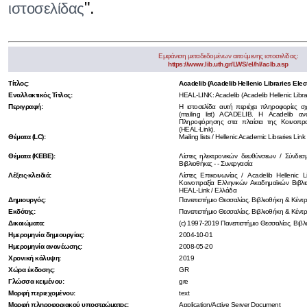
".
ιστοσελίδας
Εμφάνιση μεταδεδομένων αιτούμενης ιστοσελίδας:
https://www.lib.uth.gr/LWS/el/hl/aclb.asp
Τίτλος:
Acadelib (Acadelib Hellenic Libraries Elect
Εναλλακτικός Τίτλος:
HEAL-LINK: Acadelib (Acadelib Hellenic Librari
Περιγραφή:
Η ιστοσελίδα αυτή περιέχει πληροφορίες σχ
(mailing list) ACADELIB. Η Acadelib 
Πληροφόρησης στα πλαίσια της Κοινοπρα
(HEAL-Link).
Θέματα (LC):
Mailing lists / Hellenic Academic Libraries Link
Θέματα (ΚΕΒΕ):
Λίστες ηλεκτρονικών διευθύνσεων / Σύνδε
Βιβλιοθήκες - - Συνεργασία
Λέξεις-κλειδιά:
Λίστες Επικοινωνίας / Acadelib Hellenic Li
Κοινοπραξία Ελληνικών Ακαδημαϊκών Βιβλιο
HEAL-Link / Ελλάδα
Δημιουργός:
Πανεπιστήμιο Θεσσαλίας. Βιβλιοθήκη & Κέν
Εκδότης:
Πανεπιστήμιο Θεσσαλίας. Βιβλιοθήκη & Κέν
Δικαιώματα:
(c) 1997-2019 Πανεπιστήμιο Θεσσαλίας. Βι
Ημερομηνία δημιουργίας:
2004-10-01
Ημερομηνία ανανέωσης:
2008-05-20
Χρονική κάλυψη:
2019
Χώρα έκδοσης:
GR
Γλώσσα κειμένου:
gre
Μορφή περιεχομένου:
text
Μορφή πληροφοριακού υποστρώματος:
Application/Active Server Document