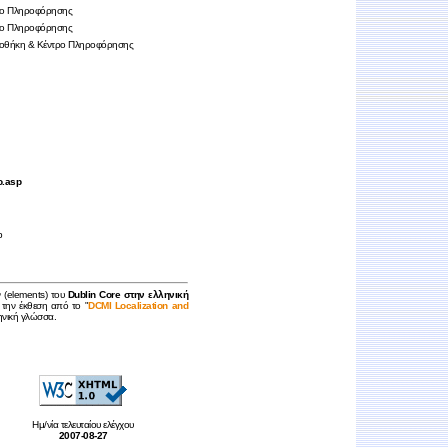
τρο Πληροφόρησης
τρο Πληροφόρησης
βλιοθήκη & Κέντρο Πληροφόρησης
o.asp
p
ν (elements) του
Dublin Core στην ελληνική
 την έκθεση από το "
DCMI Localization and
ληνική γλώσσα.
Ημ/νία τελευταίου ελέγχου
2007-08-27