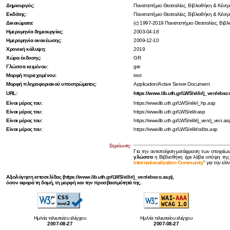
Δημιουργός:
Πανεπιστήμιο Θεσσαλίας. Βιβλιοθήκη & Κέν
Εκδότης:
Πανεπιστήμιο Θεσσαλίας. Βιβλιοθήκη & Κέν
Δικαιώματα:
(c) 1997-2019 Πανεπιστήμιο Θεσσαλίας. Βι
Ημερομηνία δημιουργίας:
2003-04-18
Ημερομηνία ανανέωσης:
2009-12-10
Χρονική κάλυψη:
2019
Χώρα έκδοσης:
GR
Γλώσσα κειμένου:
gre
Μορφή περιεχομένου:
text
Μορφή πληροφοριακού υποστρώματος:
Application/Active Server Document
URL:
https://www.lib.uth.gr/LWS/el/ir/j_ven/ebsc
Είναι μέρος του:
https://www.lib.uth.gr/LWS/el/el_hp.asp
Είναι μέρος του:
https://www.lib.uth.gr/LWS/el/ir.asp
Είναι μέρος του:
https://www.lib.uth.gr/LWS/el/ir/j_ven/j_ven.as
Είναι μέρος του:
https://www.lib.uth.gr/LWS/el/ir/odbs.asp
Σημείωση:
Για την αντιστοίχιση-μετάφραση των στοιχείω
γλώσσα
η Βιβλιοθήκη έχει λάβει υπόψη της
Internationalization Community
" για την ελ
Αξιολόγηση ιστοσελίδας (https://www.lib.uth.gr/LWS/el/ir/j_ven/ebsco.asp),
όσον αφορά τη δομή, τη μορφή και την προσβασιμότητά της.
Ημ/νία τελευταίου ελέγχου
Ημ/νία τελευταίου ελέγχου
2007-08-27
2007-08-27