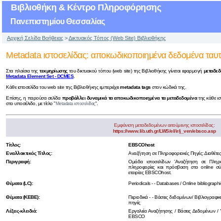
Βιβλιοθήκη & Κέντρο Πληροφόρησης
Πανεπιστημίου Θεσσαλίας
Αρχική Σελίδα Βοήθειας
>
Δικτυακός Τόπος (Web Site) Βιβλιοθήκης
Metadata ιστοσελίδας: αποκωδικοποιημένα δεδομένα ταυτ
Στα πλαίσια της
τεκμηρίωσης
του δικτυακού τόπου (web site) της Βιβλιοθήκης γίνεται εφαρμογή
μεταδε
Metadata Element Set - DCMES
.
Kάθε ιστοσελίδα του web site της Βιβλιοθήκης εμπεριέχει
metadata tags
στον κώδικά της.
Επίσης, η παρούσα σελίδα
προβάλλει δυναμικά τα αποκωδικοποιημένα τα μεταδεδομένα
της κάθε ισ
στο υποσέλιδο, με τίτλο "
".
Metadata ιστοσελίδας
Εμφάνιση μεταδεδομένων αιτούμενης ιστοσελίδας:
https://www.lib.uth.gr/LWS/el/ir/j_ven/ebsco.asp
Τίτλος:
EBSCOhost
Εναλλακτικός Τίτλος:
Αναζήτηση σε Πληροφοριακές Πηγές: Διαθέτε
Περιγραφή:
Ομάδα ιστοσελίδων 'Αναζήτηση σε Πληρο
πληροφορίες και πρόσβαση στο online σ
εταιρίας EBSCOhost.
Θέματα (LC):
Periodicals - - Databases / Online bibliograph
Θέματα (ΚΕΒΕ):
Περιοδικά - - Βάσεις δεδομένων/ Βιβλιογραφικ
πηγές
Λέξεις-κλειδιά:
Εργαλεία Αναζήτησης / Βάσεις Δεδομένων / 
EBSCO