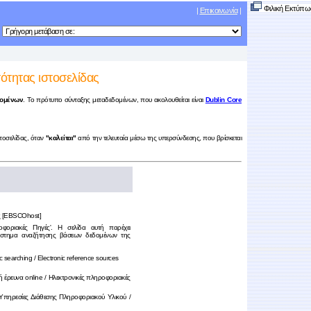
Φιλική Εκτύπω
|
Επικοινωνία
|
ότητας ιστοσελίδας
δομένων
. Το πρότυπο σύνταξης μεταδεδομένων, που ακολουθείται είναι
Dublin Core
τοσελίδας, όταν
"καλείται"
από την τελευταία μέσω της υπερσύνδεσης, που βρίσκεται
ς [EBSCOhost]
φοριακές Πηγές'. Η σελίδα αυτή παρέχει
ύστημα αναζήτησης βάσεων δεδομένων της
ic searching / Electronic reference sources
ή έρευνα online / Ηλεκτρονικές πληροφοριακές
Υπηρεσίες Διάθεσης Πληροφοριακού Υλικού /