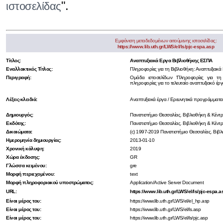
".
ιστοσελίδας
Εμφάνιση μεταδεδομένων αιτούμενης ιστοσελίδας:
https://www.lib.uth.gr/LWS/el/ls/pjc-espa.asp
Τίτλος:
Αναπτυξιακά Εργα Βιβλιοθήκης ΕΣΠΑ
Εναλλακτικός Τίτλος:
Πληροφορίες για τη Βιβλιοθήκη: Αναπτυξιακ
Περιγραφή:
Ομάδα ιστοσελίδων 'Πληροφορίες για τη 
πληροφορίες για το τελευταίο αναπτυξιακό έρ
Λέξεις-κλειδιά:
Αναπτυξιακά έργα / Ερευνητικά προγράμματ
Δημιουργός:
Πανεπιστήμιο Θεσσαλίας. Βιβλιοθήκη & Κέν
Εκδότης:
Πανεπιστήμιο Θεσσαλίας. Βιβλιοθήκη & Κέν
Δικαιώματα:
(c) 1997-2019 Πανεπιστήμιο Θεσσαλίας. Βι
Ημερομηνία δημιουργίας:
2013-01-10
Χρονική κάλυψη:
2019
Χώρα έκδοσης:
GR
Γλώσσα κειμένου:
gre
Μορφή περιεχομένου:
text
Μορφή πληροφοριακού υποστρώματος:
Application/Active Server Document
URL:
https://www.lib.uth.gr/LWS/el/ls/pjc-espa.a
Είναι μέρος του:
https://www.lib.uth.gr/LWS/el/el_hp.asp
Είναι μέρος του:
https://www.lib.uth.gr/LWS/el/ls.asp
Είναι μέρος του:
https://www.lib.uth.gr/LWS/el/ls/pjc.asp