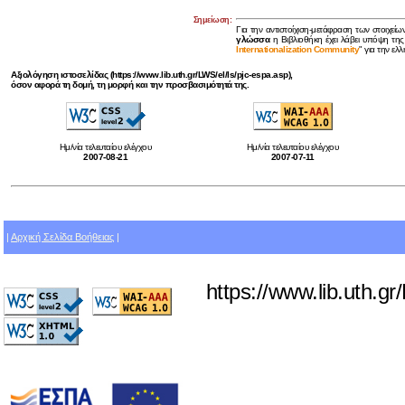
Σημείωση:
Για την αντιστοίχιση-μετάφραση των στοιχείω
γλώσσα
η Βιβλιοθήκη έχει λάβει υπόψη της
Internationalization Community
" για την ελ
Αξιολόγηση ιστοσελίδας (https://www.lib.uth.gr/LWS/el/ls/pjc-espa.asp),
όσον αφορά τη δομή, τη μορφή και την προσβασιμότητά της.
Ημ/νία τελευταίου ελέγχου
Ημ/νία τελευταίου ελέγχου
2007-08-21
2007-07-11
|
Αρχική Σελίδα Βοήθειας
|
https://www.lib.uth.g