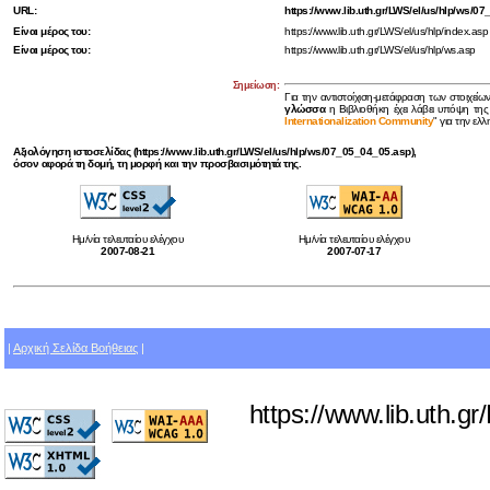
URL:
https://www.lib.uth.gr/LWS/el/us/hlp/ws/0
Είναι μέρος του:
https://www.lib.uth.gr/LWS/el/us/hlp/index.asp
Είναι μέρος του:
https://www.lib.uth.gr/LWS/el/us/hlp/ws.asp
Σημείωση:
Για την αντιστοίχιση-μετάφραση των στοιχείω
γλώσσα
η Βιβλιοθήκη έχει λάβει υπόψη της
Internationalization Community
" για την ελ
Αξιολόγηση ιστοσελίδας (https://www.lib.uth.gr/LWS/el/us/hlp/ws/07_05_04_05.asp),
όσον αφορά τη δομή, τη μορφή και την προσβασιμότητά της.
Ημ/νία τελευταίου ελέγχου
Ημ/νία τελευταίου ελέγχου
2007-08-21
2007-07-17
|
Αρχική Σελίδα Βοήθειας
|
https://www.lib.uth.g