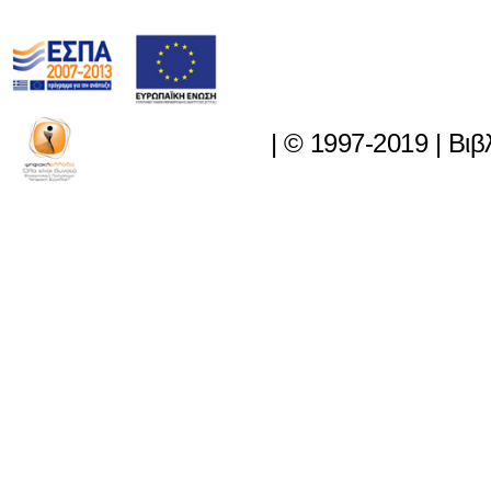
|
© 1997-2019
|
Βιβ