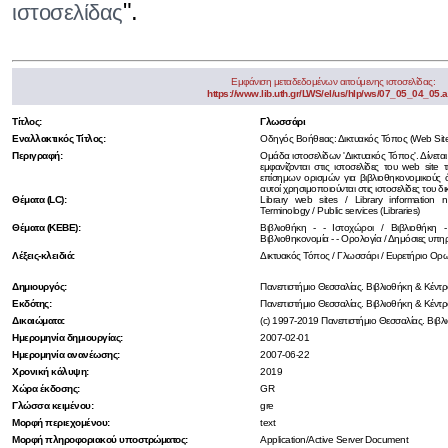
".
ιστοσελίδας
Εμφάνιση μεταδεδομένων αιτούμενης ιστοσελίδας:
https://www.lib.uth.gr/LWS/el/us/hlp/ws/07_05_04_05.
Τίτλος:
Γλωσσάρι
Εναλλακτικός Τίτλος:
Οδηγός Βοήθειας: Δικτυακός Τόπος (Web Site
Περιγραφή:
Ομάδα ιστοσελίδων 'Δικτυακός Τόπος'. Δίνεται
εμφανίζονται στις ιστοσελίδες του web site 
επίσημων ορισμών για βιβλιοθηκονομικούς
αυτοί χρησιμοποιούνται στις ιστοσελίδες του δ
Θέματα (LC):
Library web sites / Library information n
Terminology / Public services (Libraries)
Θέματα (ΚΕΒΕ):
Βιβλιοθήκη - - Ιστοχώροι / Βιβλιοθήκη 
Βιβλιοθηκονομία - - Ορολογία / Δημόσιες υπηρ
Λέξεις-κλειδιά:
Δικτυακός Τόπος / Γλωσσάρι / Ευρετήριο Ορω
Δημιουργός:
Πανεπιστήμιο Θεσσαλίας. Βιβλιοθήκη & Κέν
Εκδότης:
Πανεπιστήμιο Θεσσαλίας. Βιβλιοθήκη & Κέν
Δικαιώματα:
(c) 1997-2019 Πανεπιστήμιο Θεσσαλίας. Βι
Ημερομηνία δημιουργίας:
2007-02-01
Ημερομηνία ανανέωσης:
2007-06-22
Χρονική κάλυψη:
2019
Χώρα έκδοσης:
GR
Γλώσσα κειμένου:
gre
Μορφή περιεχομένου:
text
Μορφή πληροφοριακού υποστρώματος:
Application/Active Server Document