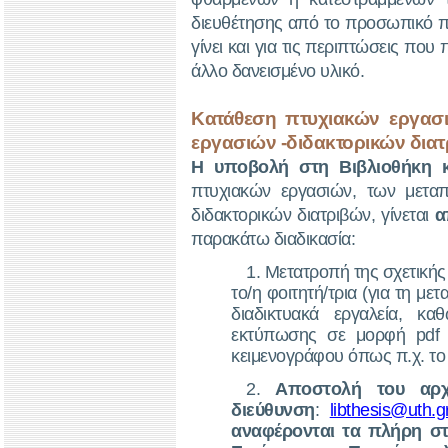
διευθέτησης από το προσωπικό πο
γίνει και για τις περιπτώσεις πο
άλλο δανεισμένο υλικό.
Κατάθεση πτυχιακών εργασι
εργασιών -διδακτορικών δια
Η υποβολή στη Βιβλιοθήκη 
πτυχιακών εργασιών, των μετα
διδακτορικών διατριβών, γίνεται
α
παρακάτω διαδικασία:
1. Μετατροπή της σχετικής
το/η φοιτητή/τρια (για τη 
διαδικτυακά εργαλεία, κ
εκτύπωσης σε μορφή pdf 
κειμενογράφου όπως π.χ. τ
2.
Αποστολή του αρχ
διεύθυνση
:
libthesis@uth.g
αναφέρονται τα πλήρη στο