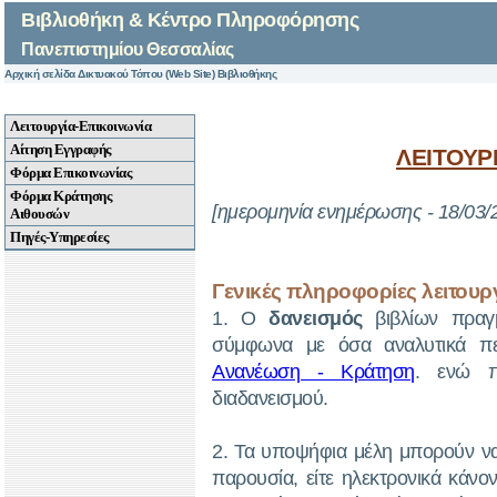
Βιβλιοθήκη & Κέντρο Πληροφόρησης
Πανεπιστημίου Θεσσαλίας
Αρχική σελίδα Δικτυακού Τόπου (Web Site) Βιβλιοθήκης
Λειτουργία-Επικοινωνία
Αίτηση Εγγραφής
ΛΕΙΤΟΥΡ
Φόρμα Επικοινωνίας
Φόρμα Κράτησης
[ημερομηνία ενημέρωσης - 18/03/
Αιθουσών
Πηγές-Υπηρεσίες
Γενικές πληροφορίες λειτουρ
1.
Ο
δανεισμός
βιβλίων πραγμα
σύμφωνα με όσα αναλυτικά πε
Ανανέωση - Κράτηση
. ενώ π
διαδανεισμού.
2.
Τα υποψήφια μέλη μπορούν να 
παρουσία, είτε ηλεκτρονικά κάν