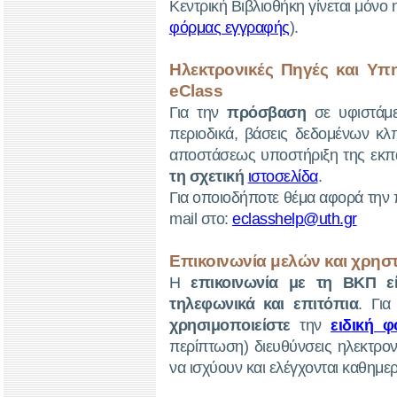
Κεντρική Βιβλιοθήκη γίνεται μόν
φόρμας εγγραφής
).
Ηλεκτρονικές Πηγές και Υπ
eClass
Για την
πρόσβαση
σε υφιστάμε
περιοδικά, βάσεις δεδομένων κλ
αποστάσεως υποστήριξη της εκπαι
τη σχετική
ιστοσελίδα
.
Για οποιοδήποτε θέμα αφορά την
mail στο:
eclasshelp@uth.gr
Επικοινωνία μελών και χρησ
Η
επικοινωνία με τη ΒΚΠ εί
τηλεφωνικά και επιτόπια
. Για
χρησιμοποιείστε
την
ειδική φ
περίπτωση) διευθύνσεις ηλεκτρον
να ισχύουν και ελέγχονται καθημε