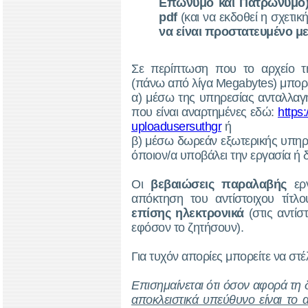
Επώνυμο και Πατρώνυμο
pdf
(και να εκδοθεί η σχετι
να είναι προστατευμένο 
Σε περίπτωση που το αρχείο της
(πάνω από λίγα Megabytes) μπορε
α) μέσω της υπηρεσίας ανταλλαγ
που είναι αναρτημένες εδώ:
https:
uploadusersuthgr
ή
β) μέσω δωρεάν εξωτερικής υπηρ
όποιον/α υποβάλει την εργασία ή δ
Οι
βεβαιώσεις παραλαβής
εργ
απόκτηση του αντίστοιχου τίτλ
επίσης ηλεκτρονικά
(στις αντίστ
εφόσον το ζητήσουν).
Για τυχόν απορίες μπορείτε να στέ
Επισημαίνεται ότι όσον αφορά τη
αποκλειστικά υπεύθυνο είναι το 