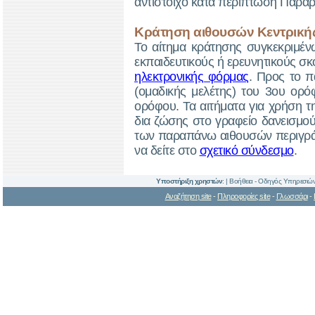
αντίστοιχο κατά περίπτωση Παράρ
Κράτηση αιθουσών Κεντρικής
Το αίτημα κράτησης συγκεκριμέν
εκπαιδευτικούς ή ερευνητικούς 
ηλεκτρονικής φόρμας
. Προς το π
(ομαδικής μελέτης) του 3ου ορ
ορόφου. Τα αιτήματα για χρήση 
δια ζώσης στο γραφείο δανεισμού 
των παραπάνω αιθουσών περιγράφ
να δείτε στο
σχετικό σύνδεσμο
.
Υποστήριξη χρηστών
: |
Βοήθεια - Οδηγός Υπηρεσιώ
Αναζήτηση site
-
Πληροφορίες site
-
Γλωσσάρι
-