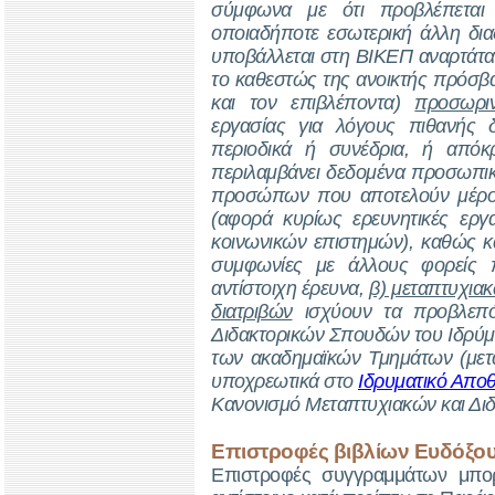
σύμφωνα με ότι προβλέπεται
οποιαδήποτε εσωτερική άλλη δια
υποβάλλεται στη ΒΙΚΕΠ αναρτάτα
το καθεστώς της ανοικτής πρόσβα
και τον επιβλέποντα)
προσωρι
εργασίας για λόγους πιθανής 
περιοδικά ή συνέδρια, ή από
περιλαμβάνει δεδομένα προσωπικ
προσώπων που αποτελούν μέρος 
(αφορά κυρίως ερευνητικές εργα
κοινωνικών επιστημών), καθώς κ
συμφωνίες με άλλους φορείς 
αντίστοιχη έρευνα,
β) μεταπτυχια
διατριβών
ισχύουν τα προβλεπό
Διδακτορικών Σπουδών του Ιδρύμα
των ακαδημαϊκών Τμημάτων (μετ
υποχρεωτικά στο
Ιδρυματικό Αποθ
Κανονισμό Μεταπτυχιακών και Δι
Επιστροφές βιβλίων Ευδόξο
Επιστροφές συγγραμμάτων μπο