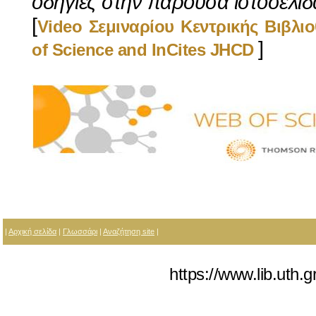
οδηγίες στην παρούσα ιστοσελίδ
[
Video Σεμιναρίου Κεντρικής Βιβλι
]
of Science and InCites JHCD
|
Αρχική σελίδα
|
Γλωσσάρι
|
Αναζήτηση site
|
https://www.lib.uth.