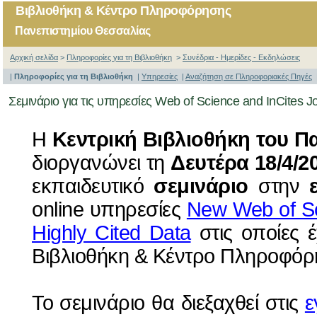
Βιβλιοθήκη & Κέντρο Πληροφόρησης
Πανεπιστημίου Θεσσαλίας
Αρχική σελίδα
>
Πληροφορίες για τη Βιβλιοθήκη
>
Συνέδρια - Ημερίδες - Εκδηλώσεις
|
Πληροφορίες για τη Βιβλιοθήκη
|
Υπηρεσίες
|
Αναζήτηση σε Πληροφοριακές Πηγές
Σεμινάριο για τις υπηρεσίες Web of Science and InCites J
H
Κεντρική Βιβλιοθήκη του Π
διοργανώνει τη
Δευτέρα 18/4/20
εκπαιδευτικό
σεμινάριο
στην
online υπηρεσίες
New Web of S
Highly Cited Data
στις οποίες 
Βιβλιοθήκη & Κέντρο Πληροφόρ
To σεμινάριο θα διεξαχθεί στις
ε