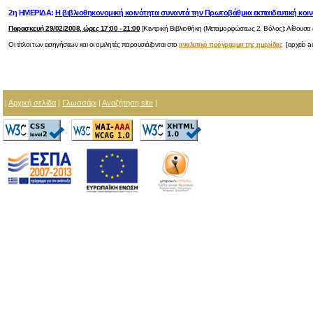
2η ΗΜΕΡΙΔΑ:
Η βιβλιοθηκονομική κοινότητα συναντά την Πρωτοβάθμια εκπαιδευτική κοι
Παρασκευή 29/02/2008, ώρες 17:00 - 21:00
[Κεντρική Βιβλιοθήκη (Μεταμορφώσεως 2, Βόλος): Αίθουσα
Οι τίτλοι των εισηγήσεων και οι ομιλητές παρουσιάζονται στο
[αρχείο ac
αναλυτικό πρόγραμμα της ημερίδας
|
Αρχική σελίδα
|
Γλωσσάρι
|
Αναζήτηση site
|