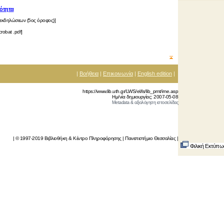
νότητα
 εκδηλώσεων (5ος όροφος)]
robat .pdf]
|
Βοήθεια
|
Επικοινωνία
|
English edition
|
https://www.lib.uth.gr/LWS/el/ls/lib_pmt/ime.asp
Ημ/νία δημιουργίας: 2007-05-08
Metadata & αξιολόγηση ιστοσελίδας
|
© 1997-2019 Βιβλιοθήκη & Κέντρο Πληροφόρησης
|
Πανεπιστήμιο Θεσσαλίας
|
Φιλική Εκτύπω