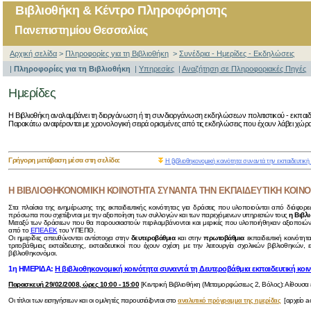
Βιβλιοθήκη & Κέντρο Πληροφόρησης
Πανεπιστημίου Θεσσαλίας
Αρχική σελίδα
>
Πληροφορίες για τη Βιβλιοθήκη
>
Συνέδρια - Ημερίδες - Εκδηλώσεις
|
Πληροφορίες για τη Βιβλιοθήκη
|
Υπηρεσίες
|
Αναζήτηση σε Πληροφοριακές Πηγές
Ημερίδες
Η Βιβλιοθήκη αναλαμβάνει τη διοργάνωση ή τη συνδιοργάνωση εκδηλώσεων πολιτιστικού - εκπαιδ
Παρακάτω αναφέρονται με χρονολογική σειρά ορισμένες από τις εκδηλώσεις που έχουν λάβει χώρα
Γρήγορη μετάβαση μέσα στη σελίδα:
Η βιβλιοθηκονομική κοινότητα συναντά την εκπαιδευτική
Η ΒΙΒΛΙΟΘΗΚΟΝΟΜΙΚΗ ΚΟΙΝΟΤΗΤΑ ΣΥΝΑΝΤΑ ΤΗΝ ΕΚΠΑΙΔΕΥΤΙΚΗ ΚΟΙΝ
Στα πλαίσια της ενημέρωσης της εκπαιδευτικής κοινότητας για δράσεις που υλοποιούνται από διάφορες
πρόσωπα που σχετίζονται με την αξιοποίηση των συλλογών και των παρεχόμενων υπηρεσιών τους
η Βιβλ
Μεταξύ των δράσεων που θα παρουσιαστούν περιλαμβάνονται και μερικές που υλοποιήθηκαν αξιοποιώντ
από το
ΕΠΕΑΕΚ
του ΥΠΕΠΘ.
Οι ημερίδες απευθύνονται αντίστοιχα στην
δευτεροβάθμια
και στην
πρωτοβάθμια
εκπαιδευτική κοινότητ
τριτοβάθμιας εκπαίδευσης, εκπαιδευτικοί που έχουν σχέση με την λειτουργία σχολικών βιβλιοθηκώ
βιβλιοθηκονόμοι.
1η ΗΜΕΡΙΔΑ:
Η βιβλιοθηκονομική κοινότητα συναντά τη Δευτεροβάθμια εκπαιδευτική κοι
Παρασκευή 29/02/2008, ώρες 10:00 - 15:00
[Κεντρική Βιβλιοθήκη (Μεταμορφώσεως 2, Βόλος): Αίθουσα
Οι τίτλοι των εισηγήσεων και οι ομιλητές παρουσιάζονται στο
[αρχείο ac
αναλυτικό πρόγραμμα της ημερίδας