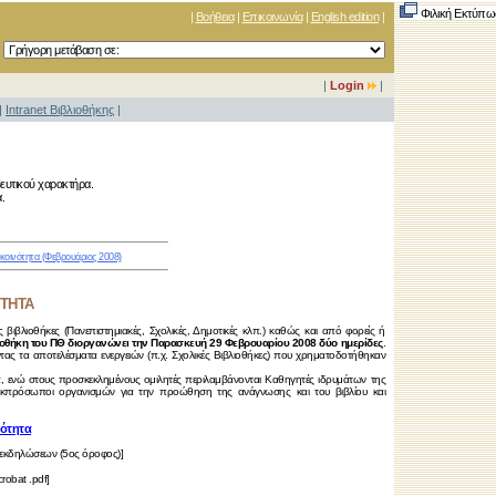
Φιλική Εκτύπω
|
Βοήθεια
|
Επικοινωνία
|
English edition
|
|
Login
|
|
Intranet Βιβλιοθήκης
|
ευτικού χαρακτήρα.
.
 κοινότητα (Φεβρουάριος 2008)
ΟΤΗΤΑ
 βιβλιοθήκες (Πανεπιστημιακές, Σχολικές, Δημοτικές κλπ.) καθώς και από φορείς ή
ιοθήκη του ΠΘ διοργανώνει την Παρασκευή 29 Φεβρουαρίου 2008 δύο ημερίδες
.
ας τα αποτελέσματα ενεργειών (π.χ. Σχολικές Βιβλιοθήκες) που χρηματοδοτήθηκαν
α, ενώ στους προσκεκλημένους ομιλητές περιλαμβάνονται Καθηγητές ιδρυμάτων της
ν, εκπρόσωποι οργανισμών για την προώθηση της ανάγνωσης και του βιβλίου και
νότητα
 εκδηλώσεων (5ος όροφος)]
robat .pdf]