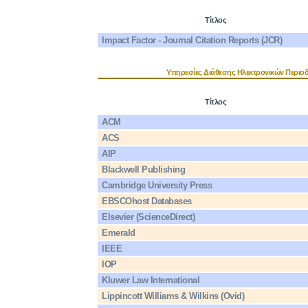
Τίτλος
Impact Factor - Journal Citation Reports (JCR)
Υπηρεσίες Διάθεσης Ηλεκτρονικών Περιο
Τίτλος
ACM
ACS
AIP
Blackwell Publishing
Cambridge University Press
EBSCOhost Databases
Elsevier (ScienceDirect)
Emerald
IEEE
IOP
Kluwer Law International
Lippincott Williams & Wilkins (Ovid)