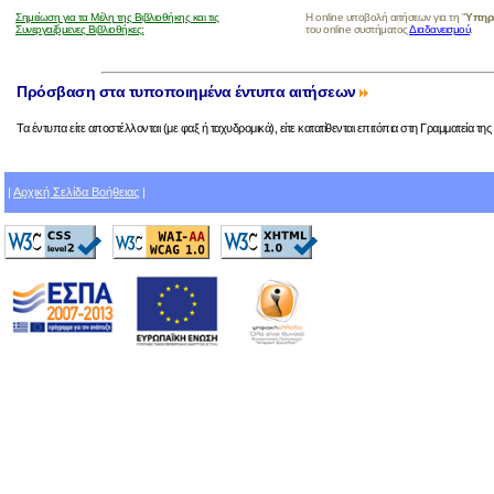
Σημείωση για τα Μέλη της Βιβλιοθήκης και τις
Η online υποβολή αιτήσεων για τη "
Υπηρε
Συνεργαζόμενες Βιβλιοθήκες:
του online συστήματος
Διαδανεισμού
.
Πρόσβαση στα τυποποιημένα έντυπα αιτήσεων
Τα έντυπα είτε αποστέλλονται (με φαξ ή ταχυδρομικά), είτε κατατίθενται επιτόπια στη Γραμματεία της
|
Αρχική Σελίδα Βοήθειας
|