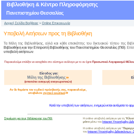
Βιβλιοθήκη & Κέντρο Πληροφόρησης
Πανεπιστημίου Θεσσαλίας
Αρχική Σελίδα Βοήθειας
>
Online Επικοινωνία
Υποβολή Αιτήσεων προς τη Βιβλιοθήκη
Τα Μέλη της Βιβλιοθήκης, αλλά και κάθε επισκέπτης του δικτυακού τόπου της Βιβ
Βιβλιοθήκη και την Επιτροπή Βιβλιοθήκης του Πανεπιστημίου Θεσσαλίας (ΠΘ)
. Επί
υποβολή αιτήσεων
.
Παρακαλούμε επιλέξτε να εισαχθείτε στο σύστημα ανάλογα με το αν έχετε
Προσωπικό Λογαριασμό Μέλους
Είσοδος για:
Μέλη της Βιβλιοθήκης
Ε
(απαιτείται εισαγωγή αναγνωριστικών)
Αν δε θυμάστε τον κωδικό πρόσβασής σας
, παρακαλούμε,
υποβάλετε
σχετικό ερώτημά
Κατά την υποβολή των αιτήσεων, ενημερώνεται αυτόματα το αρμ
Σημείωση για τους διδάσκοντες του ΠΘ:
Η online υποβολή αιτήσεων για τη "
Κλεισ
μόνο
μέσω του
Intranet Υποστήριξης Δι
Η online υποβολή αιτήσεων για "
Παραγγε
του
Intranet Υποστήριξης Διδασκόντων -