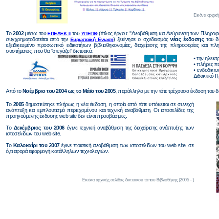
Εικόνα αρχική
Το
2002
μέσω του
του
(τίτλος έργου: "Αναβάθμιση και Διεύρυνση των Πληροφ
ΕΠΕΑΕΚ ΙΙ
ΥΠΕΠΘ
συγχρηματοδοτείται από την
) ξεκίνησε ο σχεδιασμός
νέας έκδοσης
του δι
Ευρωπαϊκή Ενωση
εξειδικευμένο προσωπικό ειδικοτήτων βιβλιοθηκονομίας, διαχείρισης της πληροφορίας και
συστήματος, που θα "στεγάζει" δικτυακά:
• την ηλεκ
• πλήρες πα
• ενδοδικτ
Διδακτικό Π
Από το
Νοέμβριο του 2004 ως το Μάϊο του 2005
, παράλληλα με την τότε τρέχουσα έκδοση του δ
Το
2005
δημοσιεύτηκε πλήρως η νέα έκδοση, η οποία από τότε υπόκειται σε συνεχή
ανάπτυξη και εμπλουτισμό περιεχομένου και τεχνική αναβάθμιση. Οι ιστοσελίδες της
προηγούμενης έκδοσης web site δεν είναι προσβάσιμες.
Το
Δεκέμβριος του 2006
έγινε τεχνική αναβάθμιση της διαχείρισης ανάπτυξης των
ιστοσελίδων του web site.
Το
Καλοκαίρι του 2007
έγινε ποιοτική αναβάθμιση των ιστοσελίδων του web site, σε
ό,τι αφορά εφαρμογή κατάλληλων τεχνολογιών.
Εικόνα αρχικής σελίδας δικτυακού τόπου Βιβλιοθήκης (2005 - )