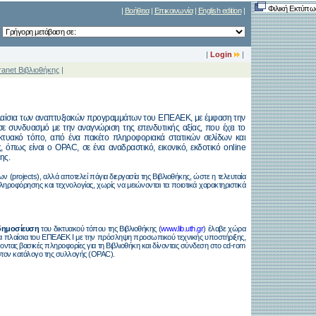
Φιλική Εκτύπω
|
Βοήθεια
|
Επικοινωνία
|
English edition
|
|
Login
|
tranet Βιβλιοθήκης
|
 πλαίσια των αναπτυξιακών προγραμμάτων του ΕΠΕΑΕΚ, με έμφαση την
ε συνδυασμό με την αναγνώριση της επενδυτικής αξίας, που έχει το
ικτυακό τόπο, από ένα πακέτο πληροφοριακά στατικών σελίδων και
όπως είναι ο OPAC, σε ένα αναδραστικό, εικονικό, εκδοτικό online
ης.
 (projects), αλλά αποτελεί πάγια διεργασία της Βιβλιοθήκης, ώστε η τελευταία
πληροφόρησης και τεχνολογίας, χωρίς να μειώνονται τα ποιοτικά χαρακτηριστικά
δημοσίευση
του δικτυακού τόπου της Βιβλιοθήκης (
www.lib.uth.gr
) έλαβε χώρα
τα πλαίσια του ΕΠΕΑΕΚ Ι με την πρόσληψη προσωπικού τεχνικής υποστήριξης,
ντας βασικές πληροφορίες για τη Βιβλιοθήκη και δίνοντας σύνδεση στο cd-rom
 στον κατάλογο της συλλογής (OPAC).