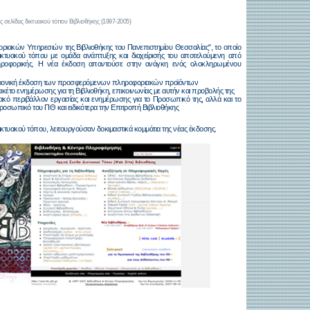
ς σελίδας δικτυακού τόπου Βιβλιοθήκης (1997-2005)
οριακών Υπηρεσιών της Βιβλιοθήκης του Πανεπιστημίου Θεσσαλίας", το οποίο
κτυακού τόπου με ομάδα ανάπτυξης και διαχείρισής του αποτελούμενη από
 πληροφορικής. Η νέα έκδοση απαντούσε στην ανάγκη ενός ολοκληρωμένου
τρονική έκδοση των προσφερόμενων πληροφοριακών προϊόντων
κέτο ενημέρωσης για τη Βιβλιοθήκη, επικοινωνίας με αυτήν και προβολής της
υακό περιβάλλον εργασίας και ενημέρωσης για το Προσωπικό της, αλλά και το
ροσωπικό του ΠΘ και ειδικότερα την Επιτροπή Βιβλιοθήκης
ικτυακού τόπου, λειτουργούσαν δοκιμαστικά κομμάτια της νέας έκδοσης.