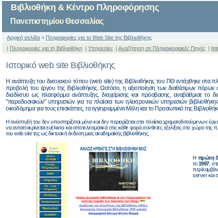
Βιβλιοθήκη & Κέντρο Πληροφόρησης
Πανεπιστημίου Θεσσαλίας
Αρχική σελίδα
>
Πληροφορίες για το Web Site της Βιβλιοθήκης
|
Πληροφορίες για τη Βιβλιοθήκη
|
Υπηρεσίες
|
Αναζήτηση σε Πληροφοριακές Πηγές
|
In
Ιστορικό web site Βιβλιοθήκης
Η ανάπτυξη του δικτυακού τόπου (web site) της Βιβλιοθήκης του ΠΘ εντάχθηκε στα
προβολή του έργου της Βιβλιοθήκης. Ωστόσο, η αξιοποίηση των διαθέσιμων πόρων σ
διαδίκτυο ως πλατφόρμα ανάπτυξης, διαχείρισης και πρόσβασης, αναβάθμισε το δ
"παραδοσιακών" υπηρεσιών για τα πλαίσια των ηλεκτρονικών υπηρεσιών βιβλιοθήκης, 
οικοδόμημα για τους επισκέπτες, τα εγγεγραμμένα Μέλη και το Προσωπικό της Βιβλιοθήκ
Η ανάπτυξή του δεν υποστηρίζεται μόνο και δεν περιορίζεται στα πλαίσια χρηματοδοτούμενων έργων
να ανταποκρίνεται ευέλικτα και αποτελεσματικά στις κάθε φορά σύνθετες εξελίξεις στο χώρο της 
του web site της ως δικτυακή έκδοση μιας ακαδημαϊκής βιβλιοθήκης.
Η
πρώτη 
το
1997
, σ
περιλαμβάνο
server και