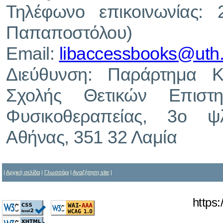
Τηλέφωνο επικοινωνίας:
Παπαποστόλου)
Email:
libaccessbooks@uth.
Διεύθυνση: Παράρτημα Κε
Σχολής Θετικών Επιστ
Φυσικοθεραπείας, 3ο ψ
Αθήνας, 351 32 Λαμία
|
Αρχική σελίδα
|
Γλωσσάρι
|
Αναζήτηση site
|
https: