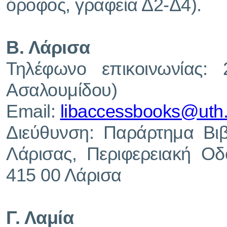
όροφος, γραφεία Δ2-Δ4).
Β. Λάρισα
Τηλέφωνο επικοινωνίας:
Ασαλουμίδου)
Email:
libaccessbooks@uth.
Διεύθυνση: Παράρτημα Βιβ
Λάρισας, Περιφερειακή Οδ
415 00 Λάρισα
Γ. Λαμία