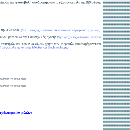
αθιερώνεται
η καταβολή συνδρομής
από τα
εξωτερικά μέλη
της Βιβλιοθήκης
ι την 30/06/2005
(λήγει η ισχύς της αυτοδίκαια - απαιτείται ανανέωση διάρκειάς της με έναρξη
ου Ανθρώπου και της Πολυτεχνικής Σχολής
(λήγει η ισχύς της αυτοδίκαια - απαιτείται
 Επιστημών και θέλουν να κάνουν χρήση των υπηρεσιών που παρέχονται στο
.
φή τους ως μέλη της Κεντρικής Βιβλιοθήκης με έναρξη συνδρομής)
αραλαβή της smart card]
αραλαβή της smart card]
ς εξωτερικών μελών: