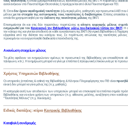
τους ταυτότητας
η οποία χρησιμοποιείται και ως ταυτότητα μέλους της ΒΚΠ. Η παραπάνω διαδικασ
αυτοί ανήκουν στο Πανεπιστήμιο Θεσσαλίας ή προέρχονται από άλλα Πανεπιστήμια και ΤΕΙ.
Β. Όσοι
δεν έχουν ακαδημαϊκή ταυτότητα
(εξωτερικά μέλη, καθηγητές και προσωπικό ΑΕΙ που δ
μέλους
με τα στοιχεία της αστυνομικής τους ταυτότητας ή διαβατηρίου
. Επίσης απαιτείται 
οποία θα χρησιμοποιηθεί για την
έκδοση της ταυτότητας μέλους
της ΒΚΠ.
Επισημαίνεται ότι και στις δύο παραπάνω περιπτώσεις
η αίτηση εγγραφής μέλους συμπλη
ενημερωθεί για τον
Κανονισμό της Βιβλιοθήκης μέσω του δικτυακού τόπου της ΒΚΠ
. Η 
τον κάτοχο της και γίνεται αποδεκτή σε κάθε εγκατάσταση της ΒΚΠ (Κεντρική Βιβλιοθήκη ή Παράρτημα
εξαρτάται από την ιδιότητα του κατόχου τους. Σε περίπτωση απώλειας της ταυτότητας μέλο
προκειμένου να ενεργοποιηθεί διαδικασία επανέκδοσής της.
Ανανέωση στοιχείων μέλους
Τα μέλη οφείλουν να ενημερώνουν αμέσως το προσωπικό της Βιβλιοθήκης για οποιαδήποτε αλλαγή
τηλέφωνο, κτλ.).
Η ενημέρωση μπορεί να γίνει με επιτόπια ή τηλεφωνική επικοινωνία με το προσω
Χρήστες Υπηρεσιών Βιβλιοθήκης
Οι υπηρεσίες (επιτόπιες & online) της Βιβλιοθήκης & Κέντρου Πληροφόρησης του ΠΘ είναι
προσβάσ
είναι ή δεν μπορεί να γίνει μέλος της (π.χ. μαθητές).
Η κατηγορία αυτή των αποδεκτών των υπηρεσιών μπορεί να επισκεφτεί τα επιτόπια σημεία πρόσβα
Βιβλιοθήκης και να κάνει χρήση των υπηρεσιών (π.χ. αίθουσες μελέτης, αναζήτηση στον κατάλογ
"Ταυτότητας Μέλους" (π.χ. δανεισμός).
Ειδικές διατάξεις: κτίριο
Κεντρικής Βιβλιοθήκης
Καταβολή συνδρομής