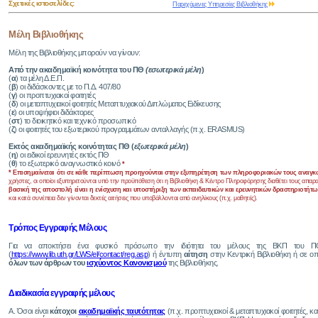
Σχετικές ιστοσελίδες:
Παρεχόμενες Υπηρεσίες Βιβλιοθήκης
Μέλη Βιβλιοθήκης
Μέλη της Βιβλιοθήκης μπορούν να γίνουν:
Από την ακαδημαϊκή κοινότητα του ΠΘ
(εσωτερικά μέλη
)
(
α
) τα μέλη Δ.Ε.Π.
(
β
) οι διδάσκοντες με το Π.Δ. 407/80
(
γ
) οι προπτυχιακοί φοιτητές
(
δ
) οι μεταπτυχιακοί φοιτητές Μεταπτυχιακού Διπλώματος Ειδίκευσης
(
ε
) οι υποψήφιοι διδάκτορες
(
στ
) το διοικητικό και τεχνικό προσωπικό
(
ζ
) οι φοιτητές του εξωτερικού προγραμμάτων ανταλλαγής (π.χ. ERASMUS)
Εκτός ακαδημαϊκής κοινότητας ΠΘ (
εξωτερικά μέλη
)
(
η
) οι ειδικοί ερευνητές εκτός ΠΘ
(
θ
) το εξωτερικό αναγνωστικό κοινό
*
*
Επισημαίνεται ότι σε κάθε περίπτωση προηγούνται στην εξυπηρέτηση των πληροφοριακών τους αναγκώ
χρήστες, οι οποίοι εξυπηρετούνται υπό την προϋπόθεση ότι η Βιβλιοθήκη & Κέντρο Πληροφόρησης διαθέτει τους απα
βασική της αποστολή είναι η ενίσχυση και υποστήριξη των εκπαιδευτικών και ερευνητικών δραστηριοτήτω
και κατά συνέπεια δεν γίνονται δεκτές αιτήσεις που υποβάλλονται από ανηλίκους (π.χ. μαθητές).
Τρόπος Εγγραφής Μέλους
Για να αποκτήσει ένα φυσικό πρόσωπο την ιδιότητα του μέλους της ΒΚΠ του 
(
https://www.lib.uth.gr/LWS/el/contact/reg.asp
) ή έντυπη
αίτηση
στην Κεντρική Βιβλιοθήκη ή σε ο
όλων των άρθρων του
ισχύοντος Κανονισμού
της Βιβλιοθήκης.
Διαδικασία εγγραφής μέλους
Α. Όσοι είναι
κάτοχοι
ακαδημαϊκής ταυτότητας
(π.χ. προπτυχιακοί & μεταπτυχιακοί φοιτητές, 