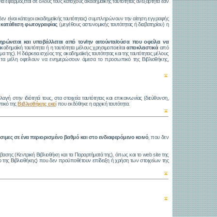
ία εφαρμόζεται σε όλους τους κατόχους ακαδημαϊκής ταυτότητας ανεξάρτητα εάν
εν είναι κάτοχοι ακαδημαϊκής ταυτότητας) συμπληρώνουν την αίτηση εγγραφής
η
κατάθεση φωτογραφίας
(μεγέθους αστυνομικής ταυτότητας ή διαβατηρίου) η
ρώνεται και υποβάλλεται από τον/ην αιτούντα/ούσα που οφείλει να
ακαδημαϊκή ταυτότητα ή η ταυτότητα μέλους χρησιμοποιείται
αποκλειστικά
από
 της). Η διάρκεια ισχύος της ακαδημαϊκής ταυτότητας και της ταυτότητας μέλους
υς τα μέλη οφείλουν να ενημερώσουν άμεσα το προσωπικό της Βιβλιοθήκης,
 στην ιδιότητά τους, στα στοιχεία ταυτότητας και επικοινωνίας (διεύθυνση,
πικό της
Βιβλιοθήκης εκεί
που εκδόθηκε η αρχική ταυτότητα.
ιμες σε ένα περιορισμένο βαθμό και στο ενδιαφερόμενο κοινό
, που δεν
σης (Κεντρική Βιβλιοθήκη και τα Παραρτήματά της), όπως και το web site της
ο της Βιβλιοθήκης) που δεν προϋποθέτουν επίδειξη ή χρήση των στοιχείων της