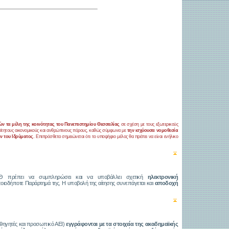
ν τα μέλη της κοινότητας του Πανεπιστημίου Θεσσαλίας
σε σχέση με τους εξωτερικούς
ραίτητους οικονομικούς και ανθρώπινους πόρους, καθώς σύμφωνα με
την ισχύουσα νομοθεσία
ν του Ιδρύματος
. Επιπρόσθετα σημειώνεται ότι το υποψήφιο μέλος θα πρέπει να είναι ενήλικο
ΠΘ πρέπει να συμπληρώσει και να υποβάλλει σχετική
ηλεκτρονική
ποιοδήποτε Παράρτημά της. Η υποβολή της αίτησης συνεπάγεται και
αποδοχή
καθηγητές και προσωπικό ΑΕΙ)
εγγράφονται με τα στοιχεία της ακαδημαϊκής