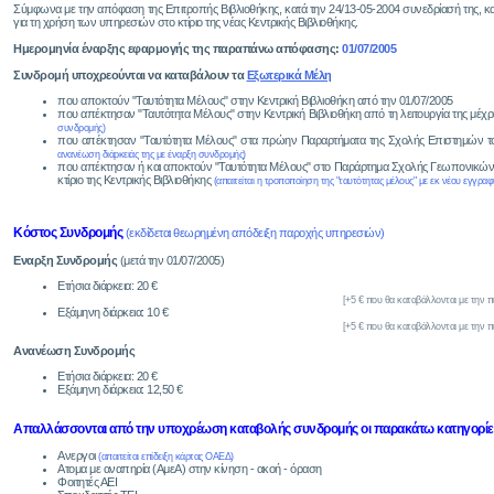
Σύμφωνα με την απόφαση της Επιτροπής Βιβλιοθήκης, κατά την 24/13-05-2004 συνεδρίασή της, κ
για τη χρήση των υπηρεσιών στο κτίριο της νέας Κεντρικής Βιβλιοθήκης.
Ημερομηνία έναρξης εφαρμογής της παραπάνω απόφασης:
01/07/2005
Συνδρομή υποχρεούνται να καταβάλουν τα
Εξωτερικά Μέλη
που αποκτούν "Ταυτότητα Mέλους" στην Κεντρική Βιβλιοθήκη από την 01/07/2005
που απέκτησαν "Ταυτότητα Mέλους" στην Κεντρική Βιβλιοθήκη από τη λειτουργία της μέχρ
συνδρομής)
που απέκτησαν "Ταυτότητα Mέλους" στα πρώην Παραρτήματα της Σχολής Επιστημών τ
ανανέωση διάρκειάς της με έναρξη συνδρομής)
που απέκτησαν ή και αποκτούν "Ταυτότητα Mέλους" στο Παράρτημα Σχολής Γεωπονικών
κτίριο της Κεντρικής Βιβλιοθήκης
(απαιτείται η τροποποίηση της "ταυτότητας μέλους" με εκ νέου εγγρα
Κόστος Συνδρομής
(εκδίδεται θεωρημένη απόδειξη παροχής υπηρεσιών)
Εναρξη Συνδρομής
(μετά την 01/07/2005)
Ετήσια διάρκεια: 20 €
[+5 € που θα καταβάλλονται με την π
Εξάμηνη διάρκεια: 10 €
[+5 € που θα καταβάλλονται με την π
Ανανέωση Συνδρομής
Ετήσια διάρκεια: 20 €
Εξάμηνη διάρκεια: 12,50 €
Απαλλάσσονται από την υποχρέωση καταβολής συνδρομής οι παρακάτω κατηγορίε
Ανεργοι
(απαιτείται επίδειξη κάρτας ΟΑΕΔ)
Ατομα με αναπηρία (ΑμεΑ) στην κίνηση - ακοή - όραση
Φοιτητές ΑΕΙ