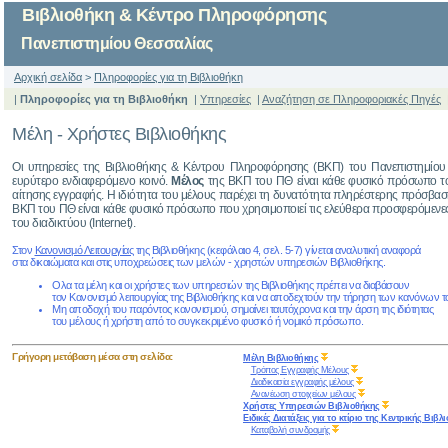
Βιβλιοθήκη & Κέντρο Πληροφόρησης
Πανεπιστημίου Θεσσαλίας
Αρχική σελίδα
>
Πληροφορίες για τη Βιβλιοθήκη
|
Πληροφορίες για τη Βιβλιοθήκη
|
Υπηρεσίες
|
Αναζήτηση σε Πληροφοριακές Πηγές
Μέλη - Χρήστες Βιβλιοθήκης
Οι υπηρεσίες της Βιβλιοθήκης & Κέντρου Πληροφόρησης (ΒΚΠ) του Πανεπιστημίου 
ευρύτερο ενδιαφερόμενο κοινό.
Μέλος
της ΒΚΠ του ΠΘ είναι κάθε φυσικό πρόσωπο το 
αίτησης εγγραφής. Η ιδιότητα του μέλους παρέχει τη δυνατότητα πληρέστερης πρόσβασης 
ΒΚΠ του ΠΘ είναι κάθε φυσικό πρόσωπο που χρησιμοποιεί τις ελεύθερα προσφερόμενες υπ
του διαδικτύου (Internet).
Στον
Κανονισμό Λειτουργίας
της Βιβλιοθήκης (κεφάλαιο 4, σελ. 5-7) γίνεται αναλυτική αναφορά
στα δικαιώματα και στις υποχρεώσεις των μελών - χρηστών υπηρεσιών Βιβλιοθήκης.
Ολα τα μέλη και οι χρήστες των υπηρεσιών της Βιβλιοθήκης πρέπει να διαβάσουν
τον Κανονισμό λειτουργίας της Βιβλιοθήκης και να αποδεχτούν την τήρηση των κανόνων τ
Μη αποδοχή του παρόντος κανονισμού, σημαίνει ταυτόχρονα και την άρση της ιδιότητας
του μέλους ή χρήστη από το συγκεκριμένο φυσικό ή νομικό πρόσωπο.
Γρήγορη μετάβαση μέσα στη σελίδα:
Μέλη Βιβλιοθήκης
Τρόπος Εγγραφής Μέλους
Διαδικασία εγγραφής μέλους
Ανανέωση στοιχείων μέλους
Χρήστες Υπηρεσιών Βιβλιοθήκης
Ειδικές Διατάξεις για το κτίριο της Κεντρικής Βιβλ
Καταβολή συνδρομής