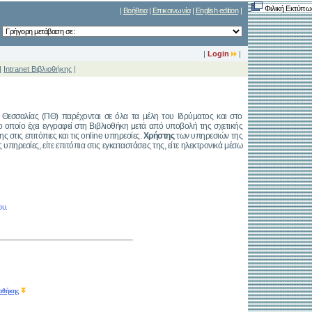
Φιλική Εκτύπω
|
Βοήθεια
|
Επικοινωνία
|
English edition
|
|
Login
|
|
Intranet Βιβλιοθήκης
|
Θεσσαλίας (ΠΘ) παρέχονται σε όλα τα μέλη του Ιδρύματος και στο
οποίο έχει εγγραφεί στη Βιβλιοθήκη μετά από υποβολή της σχετικής
στις επιτόπιες και τις online υπηρεσίες.
Χρήστης
των υπηρεσιών της
ηρεσίες, είτε επιτόπια στις εγκαταστάσεις της, είτε ηλεκτρονικά μέσω
ου.
ιοθήκης